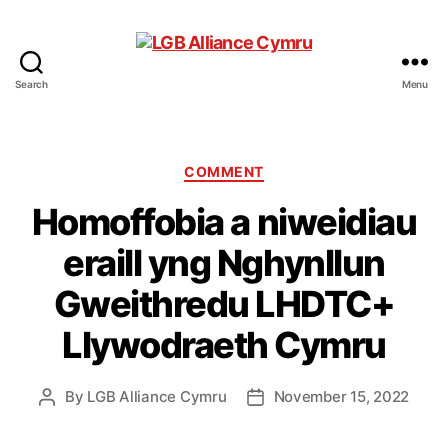
Search
Menu
LGB
Alliance
Cymru
Categories
COMMENT
Homoffobia a niweidiau
eraill yng Nghynllun
Gweithredu LHDTC+
Llywodraeth Cymru
By
LGB Alliance Cymru
November 15, 2022
Post
Post
author
date