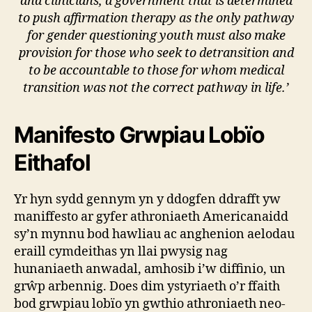
and clinicians, a government that is determined
to push affirmation therapy as the only pathway
for gender questioning youth must also make
provision for those who seek to detransition and
to be accountable to those for whom medical
transition was not the correct pathway in life.’
Manifesto Grwpiau Lob
ïo
Eithafol
Yr hyn sydd gennym yn y ddogfen ddrafft yw
maniffesto ar gyfer athroniaeth Americanaidd
sy’n mynnu bod hawliau ac anghenion aelodau
eraill cymdeithas yn llai pwysig nag
hunaniaeth anwadal, amhosib i’w diffinio, un
grŵp arbennig. Does dim ystyriaeth o’r ffaith
bod grwpiau lobïo yn gwthio athroniaeth neo-