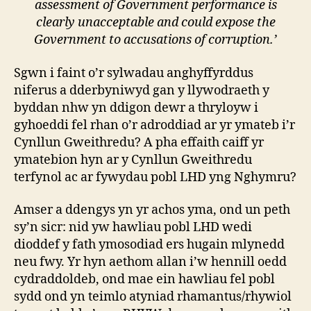
assessment of Government performance is
clearly unacceptable and could expose the
Government to accusations of corruption.’
Sgwn i faint o’r sylwadau anghyffyrddus
niferus a dderbyniwyd gan y llywodraeth y
byddan nhw yn ddigon dewr a thryloyw i
gyhoeddi fel rhan o’r adroddiad ar yr ymateb i’r
Cynllun Gweithredu? A pha effaith caiff yr
ymatebion hyn ar y Cynllun Gweithredu
terfynol ac ar fywydau pobl LHD yng Nghymru?
Amser a ddengys yn yr achos yma, ond un peth
sy’n sicr: nid yw hawliau pobl LHD wedi
dioddef y fath ymosodiad ers hugain mlynedd
neu fwy. Yr hyn aethom allan i’w hennill oedd
cydraddoldeb, ond mae ein hawliau fel pobl
sydd ond yn teimlo atyniad rhamantus/rhywiol