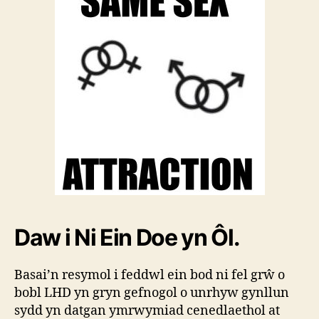
Daw i Ni Ein Doe yn
Ôl.
Basai’n resymol i feddwl ein bod ni fel grŵ o
bobl LHD yn gryn gefnogol o unrhyw gynllun
sydd yn datgan ymrwymiad cenedlaethol at