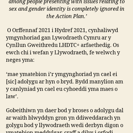
among people presenting with issues relating to
sex and gender identity is completely ignored in
the Action Plan.’
O Orffennaf 2021 i Hydref 2021, cynhaliwyd
ymgynhoriad gan Lywodraeth Cymru ar y
Cynllun Gweithredu LHDTC+ arfaethedig. Os
ewch chi i wefan y Llywodraeth, fe welwch y
neges yma:
‘mae ymatebion i’r ymgynghoriad yn cael ei
[sic] adolygu ar hyn o bryd. Bydd manylion am
y canlyniad yn cael eu cyhoeddi yma maes o
law’.
Gobeithiwn yn daer bod y broses o adolygu dal
ar waith blwyddyn gron yn ddiweddarach yn
golygu bod y llywodraeth wedi derbyn digon o
ymatebion meddylgar, craff a dilys i orfodi