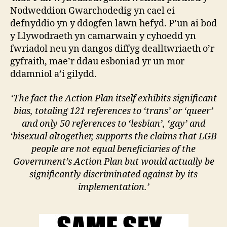
Nodweddion Gwarchodedig yn cael ei
defnyddio yn y ddogfen lawn hefyd. P’un ai bod
y Llywodraeth yn camarwain y cyhoedd yn
fwriadol neu yn dangos diffyg dealltwriaeth o’r
gyfraith, mae’r ddau esboniad yr un mor
ddamniol a’i gilydd.
‘The fact the Action Plan itself exhibits significant
bias, totaling 121 references to ‘trans’ or ‘queer’
and only 50 references to ‘lesbian’, ‘gay’ and
‘bisexual altogether, supports the claims that LGB
people are not equal beneficiaries of the
Government’s Action Plan but would actually be
significantly discriminated against by its
implementation.’