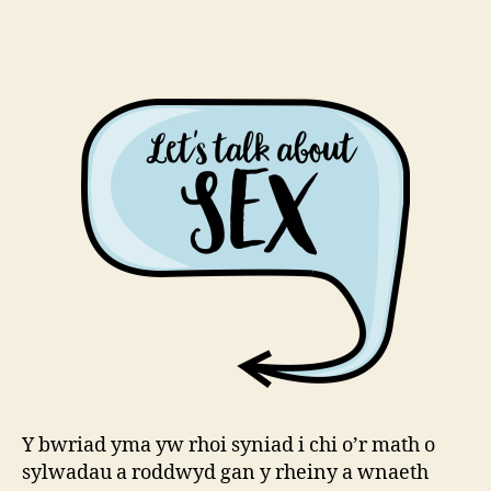
Y bwriad yma yw rhoi syniad i chi o’r math o
sylwadau a roddwyd gan y rheiny a wnaeth