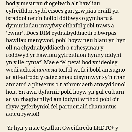
bod y mesurau diogelwch a’r hawliau
cyfreithlon sydd eisoes gan grwpiau eraill yn
israddol neu’n hollol ddibwys o gymharu â
dymuniadau mwyfwy eithafol pobl traws a
‘cwiar’. Does DIM cydnabyddiaeth o bwrpas
hawliau menywod, pobl hoyw neu blant yn hyn
oll na chydnabyddiaeth o’r rhesymau y
roddwyd yr hawliau gyfreithlon hynny iddynt
yn y lle cyntaf. Mae e fel petai bod yr ideoleg
wedi achosi
amnesia
torfol wrth i bobl amsugno
ac ail-adrodd y catecismau disynnwyr sy’n rhan
annatod a phwerus o’r athroniaeth anwyddonol
hon. Yn awr, dyfarnir pobl hoyw yn gul eu barn
ac yn rhagfarnllyd am iddynt wrthod pobl o’r
rhyw gyferbyniol fel partneriaid rhamantus
a/neu rywiol!
Yr hyn y mae Cynllun Gweithredu LHDTC+ y