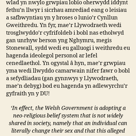
wlad yn nwylo grwpiau lobïo oherwydd iddynt
fethu’n llwyr i sicrhau amrediad eang o leisiau
a safbwyntiau yn y broses o lunio’r Cynllun
Gweithredu. Yn fyr, mae’r Llywodraeth wedi
trosglwyddo’r cyfrifoldeb i bobl nas etholwyd
gan unrhyw berson yng Nghymru, megis
Stonewall, sydd wedi eu galluogi i weithredu eu
hagenda ideolegol personol ar lefel
cenedlaethol. Yn ogystal â hyn, mae’r grwpiau
yma wedi llwyddo camarwain nifer fawr o bobl
a sefydliadau (gan gynnwys y Llywodraeth,
mae’n debyg) bod eu hagenda yn adlewyrchu’r
gyfraith yn y DU!
‘In effect, the Welsh Government is adopting a
neo-religious belief system that is not widely
shared in society, namely that an individual can
literally change their sex and that this alleged