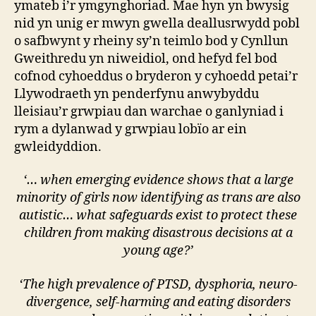
ymateb i’r ymgynghoriad. Mae hyn yn bwysig
nid yn unig er mwyn gwella deallusrwydd pobl
o safbwynt y rheiny sy’n teimlo bod y Cynllun
Gweithredu yn niweidiol, ond hefyd fel bod
cofnod cyhoeddus o bryderon y cyhoedd petai’r
Llywodraeth yn penderfynu anwybyddu
lleisiau’r grwpiau dan warchae o ganlyniad i
rym a dylanwad y grwpiau lobïo ar ein
gwleidyddion.
‘… when emerging evidence shows that a large
minority of girls now identifying as trans are also
autistic… what safeguards exist to protect these
children from making disastrous decisions at a
young age?’
‘The high prevalence of PTSD, dysphoria, neuro-
divergence, self-harming and eating disorders