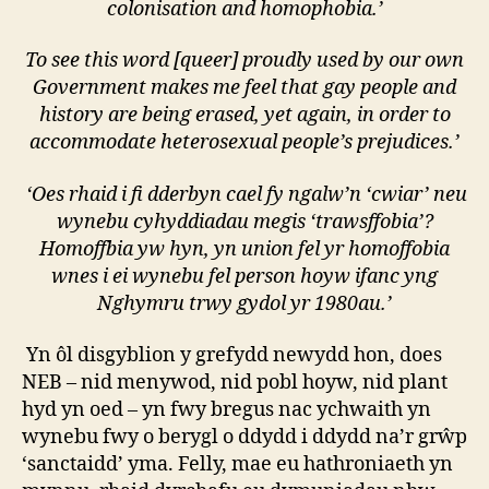
colonisation and homophobia.’
To see this word [queer] proudly used by our own
Government makes me feel that gay people and
history are being erased, yet again, in order to
accommodate heterosexual people’s prejudices.’
‘Oes rhaid i fi dderbyn cael fy ngalw’n ‘cwiar’ neu
wynebu cyhyddiadau megis ‘trawsffobia’?
Homoffbia yw hyn, yn union fel yr homoffobia
wnes i ei wynebu fel person hoyw ifanc yng
Nghymru trwy gydol yr 1980au.’
Yn ôl disgyblion y grefydd newydd hon, does
NEB – nid menywod, nid pobl hoyw, nid plant
hyd yn oed – yn fwy bregus nac ychwaith yn
wynebu fwy o berygl o ddydd i ddydd na’r grŵp
‘sanctaidd’ yma. Felly, mae eu hathroniaeth yn