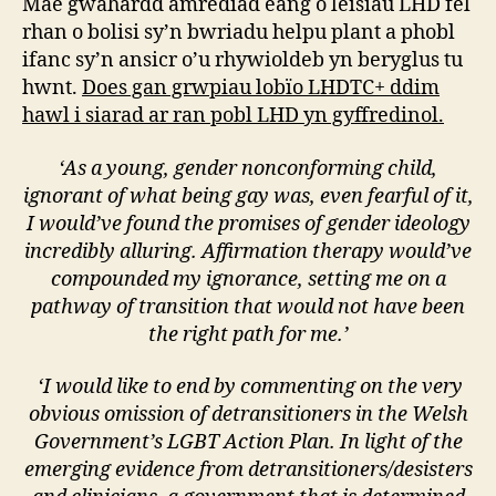
Mae gwahardd amrediad eang o leisiau LHD fel
rhan o bolisi sy’n bwriadu helpu plant a phobl
ifanc sy’n ansicr o’u rhywioldeb yn beryglus tu
hwnt.
Does gan grwpiau lob
ïo LHDTC+ ddim
hawl i siarad ar ran pobl LHD yn gyffredinol.
‘As a young, gender nonconforming child,
ignorant of what being gay was, even fearful of it,
I would’ve found the promises of gender ideology
incredibly alluring. Affirmation therapy would’ve
compounded my ignorance, setting me on a
pathway of transition that would not have been
the right path for me.’
‘I would like to end by commenting on the very
obvious omission of detransitioners in the Welsh
Government’s LGBT Action Plan. In light of the
emerging evidence from detransitioners/desisters