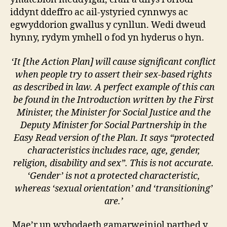
iddynt ddeffro ac ail-ystyried cynnwys ac
egwyddorion gwallus y cynllun. Wedi dweud
hynny, rydym ymhell o fod yn hyderus o hyn.
‘It [the Action Plan] will cause significant conflict
when people try to assert their sex-based rights
as described in law. A perfect example of this can
be found in the Introduction written by the First
Minister, the Minister for Social Justice and the
Deputy Minister for Social Partnership in the
Easy Read version of the Plan. It says “protected
characteristics includes race, age, gender,
religion, disability and sex”. This is not accurate.
‘Gender’ is not a protected characteristic,
whereas ‘sexual orientation’ and ‘transitioning’
are.’
Mae’r un wybodaeth gamarweiniol parthed y