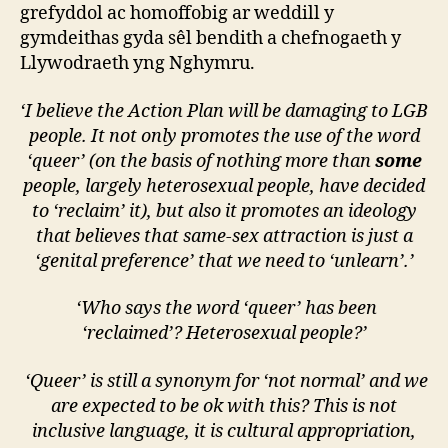
grefyddol ac homoffobig ar weddill y
gymdeithas gyda sêl bendith a chefnogaeth y
Llywodraeth yng Nghymru.
‘I believe the Action Plan will be damaging to LGB
people. It not only promotes the use of the word
‘queer’ (on the basis of nothing more than
some
people, largely heterosexual people, have decided
to ‘reclaim’ it), but also it promotes an ideology
that believes that same-sex attraction is just a
‘genital preference’ that we need to ‘unlearn’.’
‘Who says the word ‘queer’ has been
‘reclaimed’? Heterosexual people?’
‘Queer’ is still a synonym for ‘not normal’ and we
are expected to be ok with this? This is not
inclusive language, it is cultural appropriation,