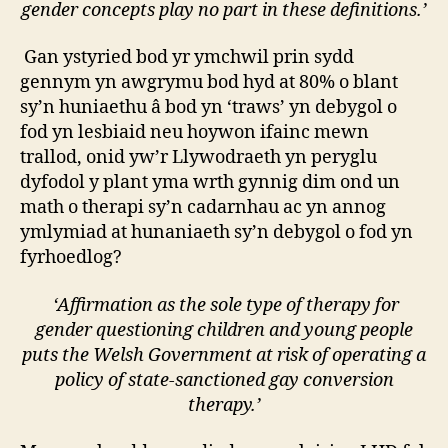
gender concepts play no part in these definitions.’
Gan ystyried bod yr ymchwil prin sydd
gennym yn awgrymu bod hyd at 80% o blant
sy’n huniaethu â bod yn ‘traws’ yn debygol o
fod yn lesbiaid neu hoywon ifainc mewn
trallod, onid yw’r Llywodraeth yn peryglu
dyfodol y plant yma wrth gynnig dim ond un
math o therapi sy’n cadarnhau ac yn annog
ymlymiad at hunaniaeth sy’n debygol o fod yn
fyrhoedlog?
‘Affirmation as the sole type of therapy for
gender questioning children and young people
puts the Welsh Government at risk of operating a
policy of state-sanctioned gay conversion
therapy.’