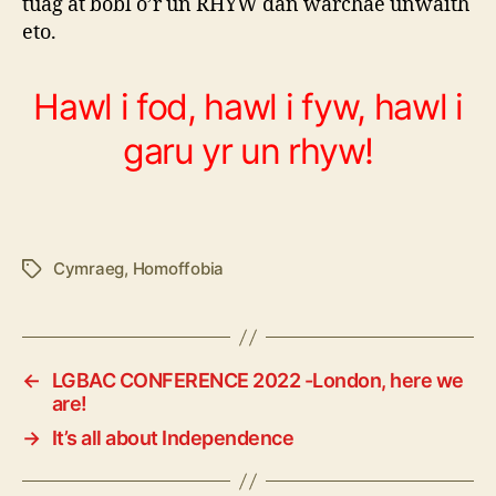
tuag at bobl o’r un RHYW dan warchae unwaith
eto.
Hawl i fod, hawl i fyw, hawl i
garu yr un rhyw!
Cymraeg
,
Homoffobia
Tags
←
LGBAC CONFERENCE 2022 -London, here we
are!
→
It’s all about Independence