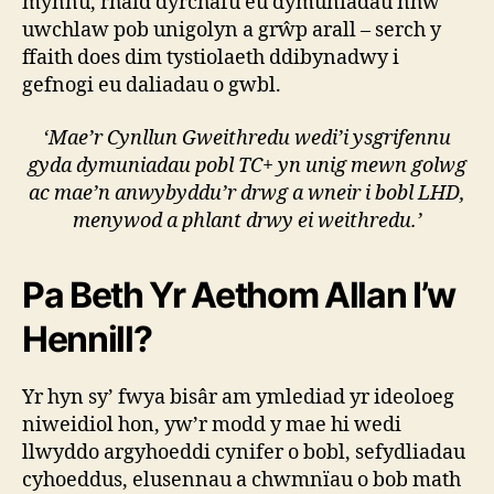
mynnu, rhaid dyrchafu eu dymuniadau nhw
uwchlaw pob unigolyn a grŵp arall – serch y
ffaith does dim tystiolaeth ddibynadwy i
gefnogi eu daliadau o gwbl.
‘Mae’r Cynllun Gweithredu wedi’i ysgrifennu
gyda dymuniadau pobl TC+ yn unig mewn golwg
ac mae’n anwybyddu’r drwg a wneir i bobl LHD,
menywod a phlant drwy ei weithredu.’
Pa Beth Yr Aethom Allan I’w
Hennill?
Yr hyn sy’ fwya bisâr am ymlediad yr ideoloeg
niweidiol hon, yw’r modd y mae hi wedi
llwyddo argyhoeddi cynifer o bobl, sefydliadau
cyhoeddus, elusennau a chwmnïau o bob math