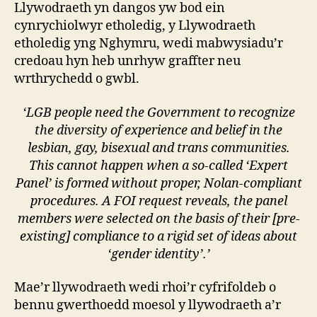
Llywodraeth yn dangos yw bod ein
cynrychiolwyr etholedig, y Llywodraeth
etholedig yng Nghymru, wedi mabwysiadu’r
credoau hyn heb unrhyw graffter neu
wrthrychedd o gwbl.
‘LGB people need the Government to recognize
the diversity of experience and belief in the
lesbian, gay, bisexual and trans communities.
This cannot happen when a so-called ‘Expert
Panel’ is formed without proper, Nolan-compliant
procedures. A FOI request reveals, the panel
members were selected on the basis of their [pre-
existing] compliance to a rigid set of ideas about
‘gender identity’.’
Mae’r llywodraeth wedi rhoi’r cyfrifoldeb o
bennu gwerthoedd moesol y llywodraeth a’r